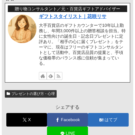
贈り物コンサルタント／元・百貨店ギフトアドバイザー
ギフトスタイリスト｜花咲リサ
大手百貨店のギフトカウンターで10年以上勤
務し、年間3,000件以上の贈答相談を担当。特
に女性向けの誕生日・記念日プレゼントに定
評あり。「相手の心に届くプレゼント」をテ
ーマに、現在はフリーのギフトコンサルタン
トとして活動中。百貨店品質の提案と、手頃
な価格帯のバランス感に信頼が集まってい
る。
プレゼントの選び方・心理
シェアする
X
Facebook
はてブ
LINE