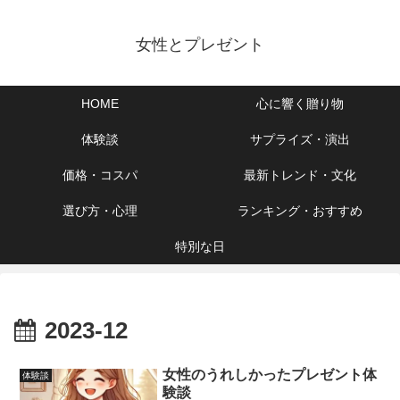
女性とプレゼント
HOME
心に響く贈り物
体験談
サプライズ・演出
価格・コスパ
最新トレンド・文化
選び方・心理
ランキング・おすすめ
特別な日
2023-12
女性のうれしかったプレゼント体
体験談
験談