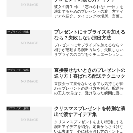
彼女の誕生日に「忘れられない一日」を
演出するためのプレゼントの渡し方アイ
デアを紹介。タイミングや場所、言葉の
工夫で特別感を高める具体的な方法を解
説します。
プレゼントにサプライズを加える
サプライズ・演出
なら？失敗しない演出方法
プレゼントにサプライズを加えるなら？
相手が感動する演出方法や、失敗しない
サプライズのコツをシチュエーション別
に解説します。
直接渡せないときのプレゼントの
サプライズ・演出
送り方！喜ばれる配送テクニック
直接会って渡せないときでも気持ちが伝
わるプレゼントの送り方を解説。配送時
の工夫や演出で、受け取った瞬間に喜ば
れるテクニックを紹介します。
クリスマスプレゼントを特別な演
サプライズ・演出
出で渡すアイデア集
クリスマスプレゼントをより特別にする
演出アイデアを紹介。定番からさりげな
い工夫まで、心に残る渡し方のヒントを