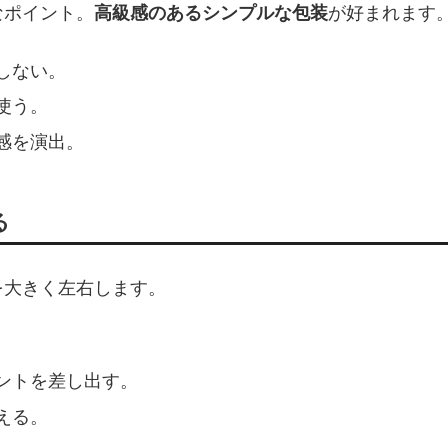
なポイント。
高級感のあるシンプルな包装
が好まれます
しない。
使う。
感を演出。
る
を大きく左右します。
ントを差し出す。
える。