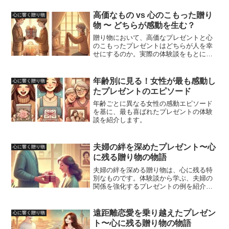
高価なもの vs 心のこもった贈り
心に響く贈り物
物 〜 どちらが感動を生む？
贈り物において、高価なプレゼントと心
のこもったプレゼントはどちらが人を幸
せにするのか。実際の体験談をもとに、
贈り物の価値について探ります。
年齢別に見る！女性が最も感動し
心に響く贈り物
たプレゼントのエピソード
年齢ごとに異なる女性の感動エピソード
を基に、最も喜ばれたプレゼントの体験
談を紹介します。
夫婦の絆を深めたプレゼント〜心
心に響く贈り物
に残る贈り物の物語
夫婦の絆を深める贈り物は、心に残る特
別なものです。体験談から学ぶ、夫婦の
関係を強化するプレゼントの例を紹介し
ます。
遠距離恋愛を乗り越えたプレゼン
心に響く贈り物
ト〜心に残る贈り物の物語