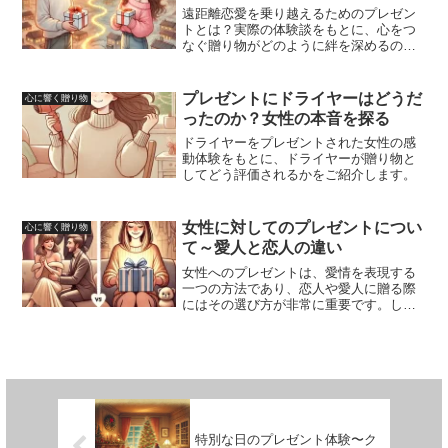
遠距離恋愛を乗り越えるためのプレゼン
トとは？実際の体験談をもとに、心をつ
なぐ贈り物がどのように絆を深めるのか
を探ります。
プレゼントにドライヤーはどうだ
心に響く贈り物
ったのか？女性の本音を探る
ドライヤーをプレゼントされた女性の感
動体験をもとに、ドライヤーが贈り物と
してどう評価されるかをご紹介します。
女性に対してのプレゼントについ
心に響く贈り物
て～愛人と恋人の違い
女性へのプレゼントは、愛情を表現する
一つの方法であり、恋人や愛人に贈る際
にはその選び方が非常に重要です。しか
し、恋人と愛人ではプレゼントに対する
期待や価値観が異なるため、アプローチ
を間違えると効果が半減してしまいま
す。このコラムでは、恋人と...
特別な日のプレゼント体験〜ク