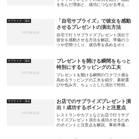
を生んだ理由と、成功につながる考え方
を具体的に解説します。
「自宅サプライズ」で彼女を感動
サプライズ・演出
させるプレゼントの演出方法
自宅で行うサプライズプレゼント演出で
彼女を感動させる方法を解説。準備のコ
ツや空間づくり、成功率を高めるポイン
トを具体的に紹介します。
プレゼントを開ける瞬間をもっと
サプライズ・演出
特別にするラッピングの工夫
プレゼントを開ける瞬間のワクワク感を
高めるラッピングの工夫を紹介。素材選
びや包み方、ちょっとした演出で特別感
を演出する実践的なアイデアを解説しま
す。
お店でのサプライズプレゼント演
サプライズ・演出
出！成功するポイントと注意点
レストランやカフェなどお店で行うサプ
ライズプレゼント演出を成功させるため
のポイントと注意点を解説。事前準備や
スタッフ連携、失敗を防ぐコツを紹介し
ます。