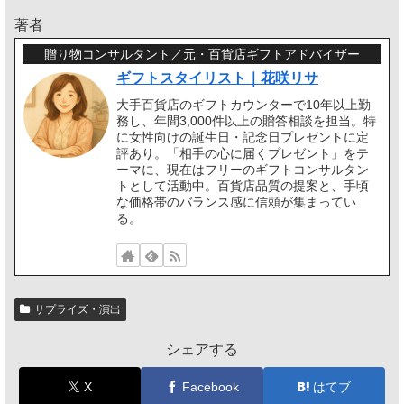
著者
贈り物コンサルタント／元・百貨店ギフトアドバイザー
ギフトスタイリスト｜花咲リサ
大手百貨店のギフトカウンターで10年以上勤
務し、年間3,000件以上の贈答相談を担当。特
に女性向けの誕生日・記念日プレゼントに定
評あり。「相手の心に届くプレゼント」をテ
ーマに、現在はフリーのギフトコンサルタン
トとして活動中。百貨店品質の提案と、手頃
な価格帯のバランス感に信頼が集まってい
る。
サプライズ・演出
シェアする
X
Facebook
はてブ