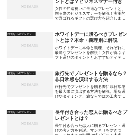
ントとは？ビジネスマナー付き
女性の昇進祝いに最適なプレゼントと、
贈る際のビジネスマナーを解説！実用的
で喜ばれるギフトの選び方を紹介しま
す。
ホワイトデーに贈るべきプレゼン
特別な日のプレゼント
トとは？本命・義理別に解説
ホワイトデーに本命と義理、それぞれに
最適なプレゼントを解説！女性が喜ぶギ
フト選びのポイントとおすすめアイテム
を紹介します。
旅行先でプレゼントを贈るなら？
特別な日のプレゼント
非日常感を演出する方法
旅行先でプレゼントを贈る際に非日常感
を最大限に演出する方法を解説。場所選
びやタイミング、旅ならではの工夫で印
象に残る贈り方のコツを紹介します。
長年付き合った恋人に贈るべきプ
特別な日のプレゼント
レゼントとは？
長年付き合った恋人に贈るプレゼント選
びの考え方を解説。マンネリを防ぎつ