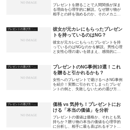
プレゼントを贈ることで人間関係が深ま
る理由を心理学的に解説。なぜ贈り物が
相手との絆を強めるのか、そのメカニズ
ムと効果的なプレゼントの選び方を紹介
します。
彼女が元カレにもらったプレゼン
プレゼントの選び方・心理
トを持っているのはNG？
彼女が元カレにもらったプレゼントを持
っているのはNGなのかを解説。男性心理
と女性心理の違いを踏まえ、感情的にな
らずに向き合うための考え方を紹介しま
す。
プレゼントのNG事例10選！これ
プレゼントの選び方・心理
を贈ると引かれるかも？
女性へのプレゼントで避けるべきNG事例
を紹介！実際に引かれてしまったプレゼ
ントの例と、失敗しないための選び方を
解説します。
価格 vs 気持ち！プレゼントにお
プレゼントの選び方・心理
ける「本当の価値」を分析
プレゼントの価値は価格か、それとも気
持ちか？贈り物の本当の価値を心理学的
に分析し、相手に最も喜ばれるギフトの