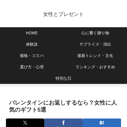
女性とプレゼント
HOME
心に響く贈り物
体験談
サプライズ・演出
価格・コスパ
最新トレンド・文化
選び方・心理
ランキング・おすすめ
特別な日
バレンタインにお返しするなら？女性に人
気のギフト5選