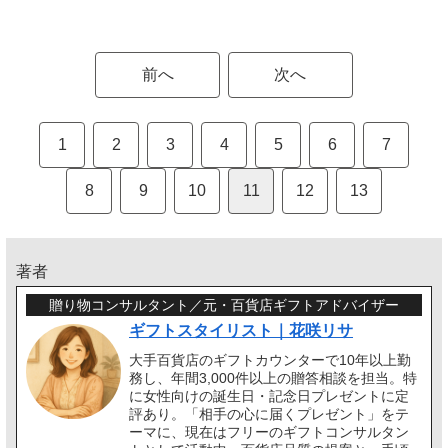
前へ
次へ
1
2
3
4
5
6
7
8
9
10
11
12
13
著者
贈り物コンサルタント／元・百貨店ギフトアドバイザー
ギフトスタイリスト｜花咲リサ
大手百貨店のギフトカウンターで10年以上勤
務し、年間3,000件以上の贈答相談を担当。特
に女性向けの誕生日・記念日プレゼントに定
評あり。「相手の心に届くプレゼント」をテ
ーマに、現在はフリーのギフトコンサルタン